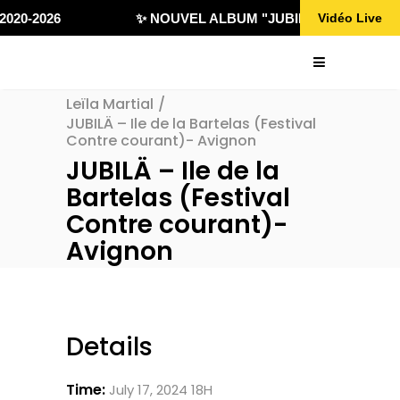
020-2026
✨ NOUVEL ALBUM "JUBILÄ 432" DISPONI
Vidéo Live
Leïla Martial
/
JUBILÄ – Ile de la Bartelas (Festival
Contre courant)- Avignon
JUBILÄ – Ile de la
Bartelas (Festival
Contre courant)-
Avignon
Details
Time:
July 17, 2024 18H