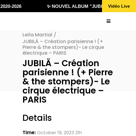
2020-2026
✨ NOUVEL ALBUM "JUBILÄ 432" DISPON
Vidéo Live
Leïla Martial
/
JUBILÄ – Création parisienne ! (+
Pierre & the stompers)- Le cirque
électrique – PARIS
JUBILÄ – Création
parisienne ! (+ Pierre
& the stompers)- Le
cirque électrique –
PARIS
Details
Time:
October 19, 2023 21h