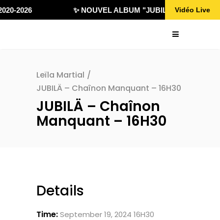
020-2026
✨ NOUVEL ALBUM "JUBILÄ 432" DISPONI
Vidéo Live
Leïla Martial
/
JUBILÄ – Chaînon Manquant – 16H30
JUBILÄ – Chaînon
Manquant – 16H30
Details
Time:
September 19, 2024 16H30