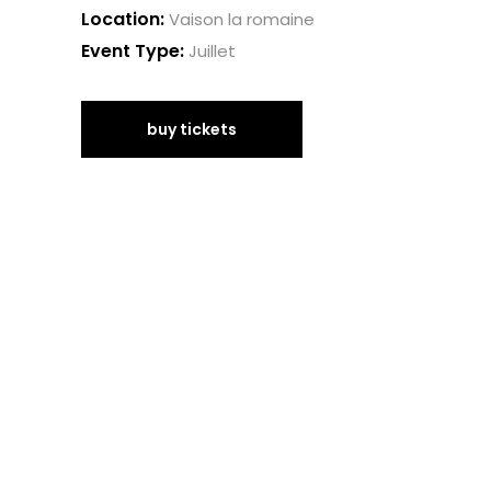
Location:
Vaison la romaine
Event Type:
Juillet
buy tickets