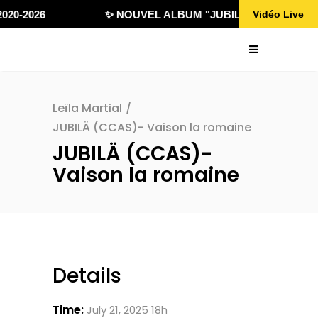
020-2026
✨ NOUVEL ALBUM "JUBILÄ 432" DISPONI
Vidéo Live
Leïla Martial
/
JUBILÄ (CCAS)- Vaison la romaine
JUBILÄ (CCAS)-
Vaison la romaine
Details
Time:
July 21, 2025 18h