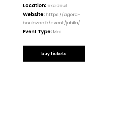
Location:
excideuil
Website:
https://agora-
boulazac.fr/event/jubila/
Event Type:
Mai
buy tickets