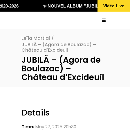
020-2026
✨ NOUVEL ALBUM "JUBILÄ 432" DISPONI
Vidéo Live
Leïla Martial
/
JUBILÄ – (Agora de Boulazac) –
Château d’Excideuil
JUBILÄ – (Agora de
Boulazac) –
Château d’Excideuil
Details
Time:
May 27, 2025 20h30