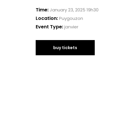
Time:
January 23, 2025 19h30
Location:
Puygouzon
Event Type:
janvier
buy tickets