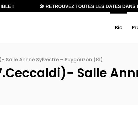
BLE !
🎤 RETROUVEZ TOUTES LES DATES DANS L
Bio
Pr
i)- Salle Annne Sylvestre – Puygouzon (81)
 V.Ceccaldi)- Salle Ann