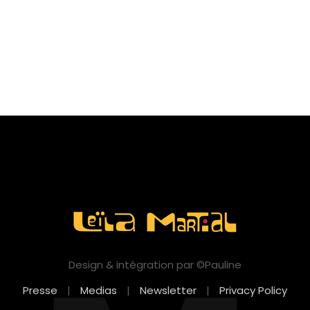
Design & intégration par ©Pauline
Presse
|
Medias
|
Newsletter
|
Privacy Policy