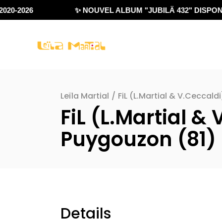
020-2026
✨ NOUVEL ALBUM "JUBILÄ 432" DISPONI
Leïla Martial
/
FiL (L.Martial & V.Ceccald
FiL (L.Martial &
Puygouzon (81)
Details