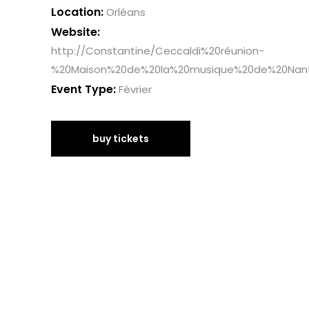
Location:
Orléans
Website:
http://Constantine/Ceccaldi%20réunion-
%20Maison%20de%20la%20musique%20de%20Nant
Event Type:
Février
buy tickets