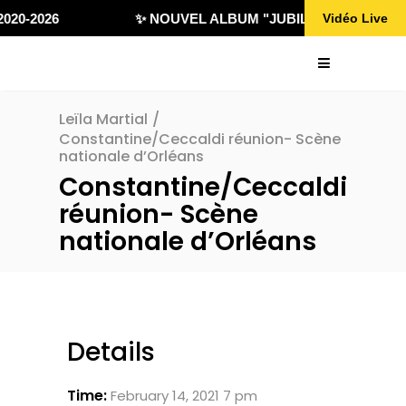
020-2026
✨ NOUVEL ALBUM "JUBILÄ 432" DISPONI
Vidéo Live
Leïla Martial
/
Constantine/Ceccaldi réunion- Scène
nationale d’Orléans
Constantine/Ceccaldi
réunion- Scène
nationale d’Orléans
Details
Time:
February 14, 2021 7 pm