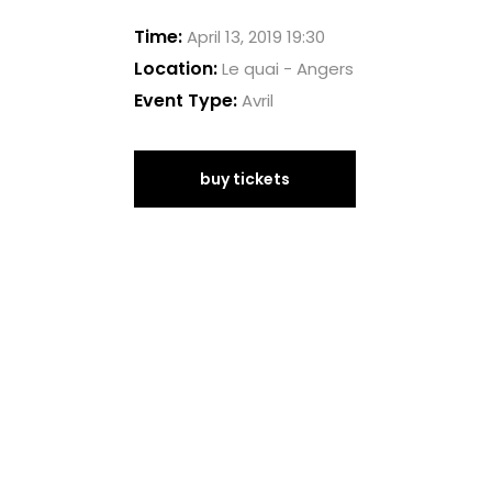
Time:
April 13, 2019 19:30
Location:
Le quai - Angers
Event Type:
Avril
buy tickets