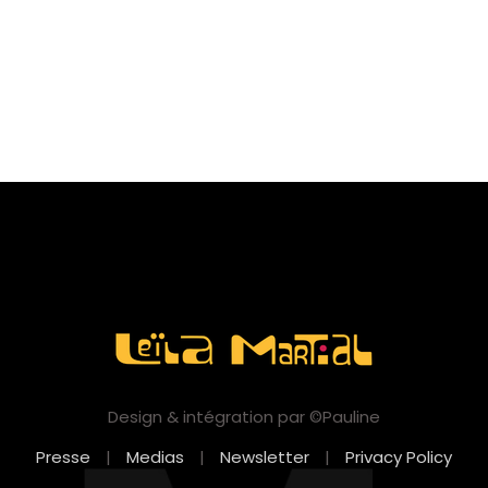
Design & intégration par ©Pauline
Presse
|
Medias
|
Newsletter
|
Privacy Policy