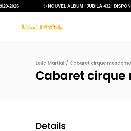
20-2026
✨ NOUVEL ALBUM "JUBILÄ 432" DISPONIB
Leïla Martial
/
Cabaret cirque mesdemois
Cabaret cirque 
Details