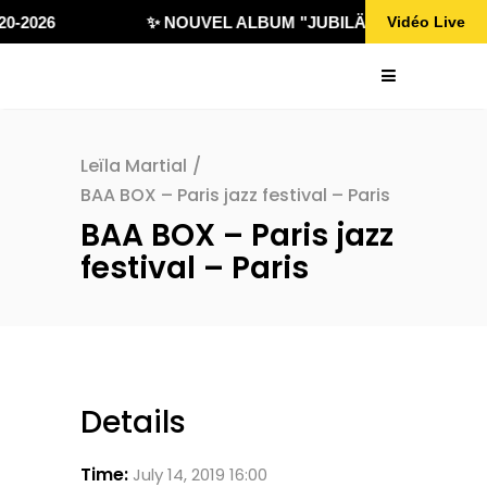
0-2026
✨ NOUVEL ALBUM "JUBILÄ 432" DISPONIBL
Vidéo Live
Leïla Martial
/
BAA BOX – Paris jazz festival – Paris
BAA BOX – Paris jazz
festival – Paris
Details
Time:
July 14, 2019 16:00