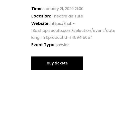
Time:
January 21, 2020 21:00
Location:
Theatre de Tulle
Website:
https://hub-
13a.shop.secutix.com/selection/event/dat
lang=fr&productId=1459415054
Event Type:
janvier
buy tickets