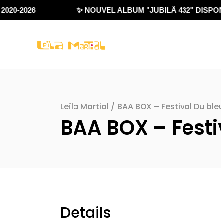
020-2026
✨ NOUVEL ALBUM "JUBILÄ 432" DISPONI
Leïla Martial
/
BAA BOX – Festival Du bleu
BAA BOX – Festiv
Details