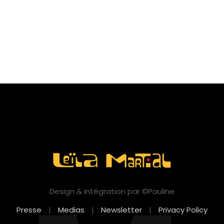
Design & intégration par ©Pauline
Presse
|
Medias
|
Newsletter
|
Privacy Policy