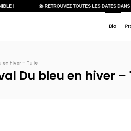
BLE !
🎤 RETROUVEZ TOUTES LES DATES DANS L
Bio
Pr
 en hiver – Tulle
al Du bleu en hiver – 