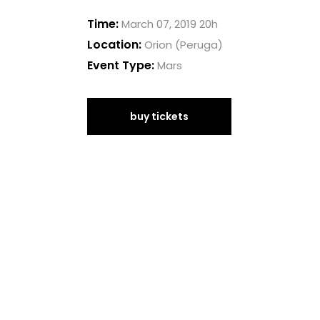
Time:
March 07, 2019 20h
Location:
Orion (Peruga)
Event Type:
Mars
buy tickets