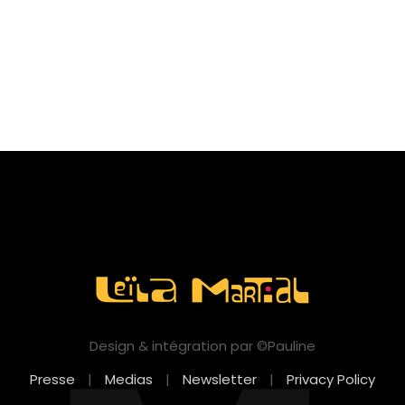
Design & intégration par ©Pauline
Presse
|
Medias
|
Newsletter
|
Privacy Policy