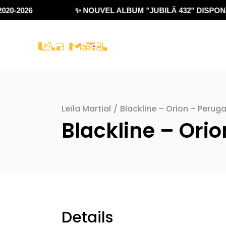
020-2026
✨ NOUVEL ALBUM "JUBILÄ 432" DISPONI
Leïla Martial
/
Blackline – Orion – Perug
Blackline – Ori
Details