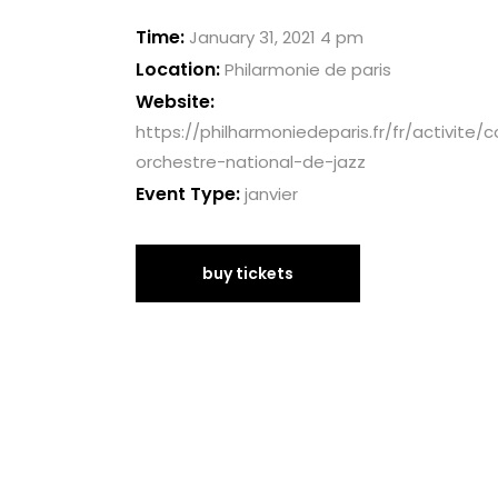
Time:
January 31, 2021 4 pm
Location:
Philarmonie de paris
Website:
https://philharmoniedeparis.fr/fr/activite/
orchestre-national-de-jazz
Event Type:
janvier
buy tickets