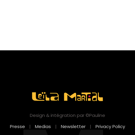
Design & intégration par ©Pauline
Presse
|
Medias
|
Newsletter
|
Privacy Policy