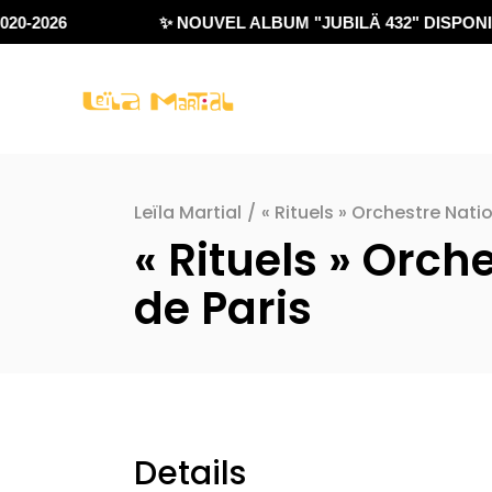
20-2026
✨ NOUVEL ALBUM "JUBILÄ 432" DISPONIB
Leïla Martial
/
« Rituels » Orchestre Nati
« Rituels » Orch
de Paris
Details