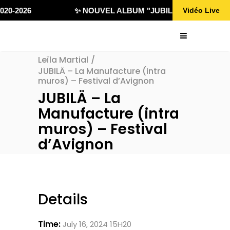
020-2026
✨ NOUVEL ALBUM "JUBILÄ 432" DISPONI
Vidéo Live
Leïla Martial
/
JUBILÄ – La Manufacture (intra
muros) – Festival d’Avignon
JUBILÄ – La
Manufacture (intra
muros) – Festival
d’Avignon
Details
Time:
July 16, 2024 15H20