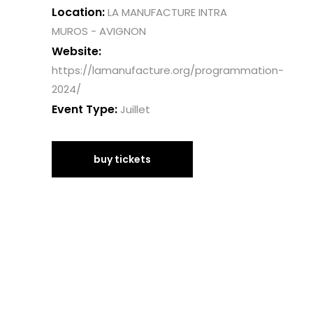
Location:
LA MANUFACTURE INTRA
MUROS - AVIGNON
Website:
https://lamanufacture.org/programmation-
2024/
Event Type:
Juillet
buy tickets