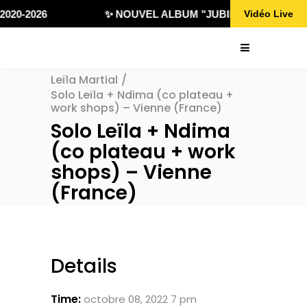
020-2026
✨ NOUVEL ALBUM "JUBILÄ 432" DISPONI
Vidéo Live
Leïla Martial
/
Solo Leïla + Ndima (co plateau +
work shops) – Vienne (France)
Solo Leïla + Ndima
(co plateau + work
shops) – Vienne
(France)
Details
Time:
octobre 08, 2022 7 pm