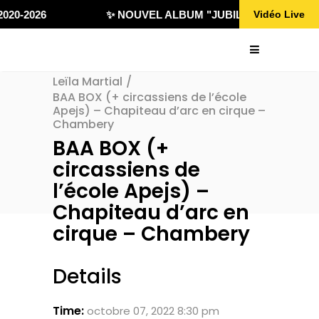
020-2026
✨ NOUVEL ALBUM "JUBILÄ 432" DISPONI
Vidéo Live
Leïla Martial
/
BAA BOX (+ circassiens de l’école
Apejs) – Chapiteau d’arc en cirque –
Chambery
BAA BOX (+
circassiens de
l’école Apejs) –
Chapiteau d’arc en
cirque – Chambery
Details
Time:
octobre 07, 2022 8:30 pm