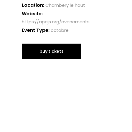
Location:
Chambery le haut
Website:
https://apejs.org/evenements
Event Type:
octobre
buy tickets