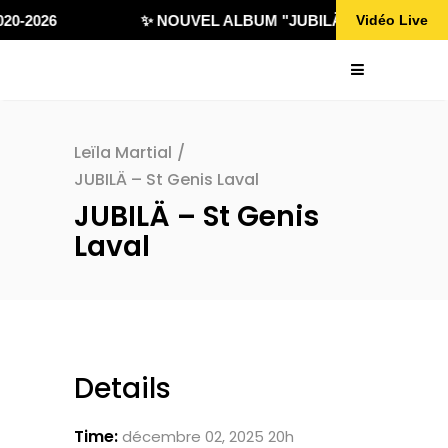
20-2026
✨ NOUVEL ALBUM "JUBILÄ 432" DISPONIB
Vidéo Live
Leïla Martial
/
JUBILÄ – St Genis Laval
JUBILÄ – St Genis
Laval
Details
Time:
décembre 02, 2025 20h