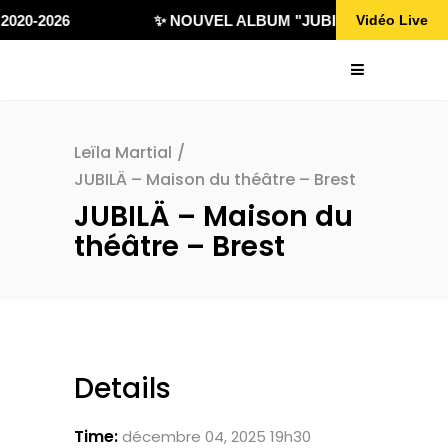
2020-2026
✨ NOUVEL ALBUM "JUBILÄ 432" DISPON
Vidéo Live
Leïla Martial
/
JUBILÄ – Maison du théâtre – Brest
JUBILÄ – Maison du
théâtre – Brest
Details
Time:
décembre 04, 2025 19h30