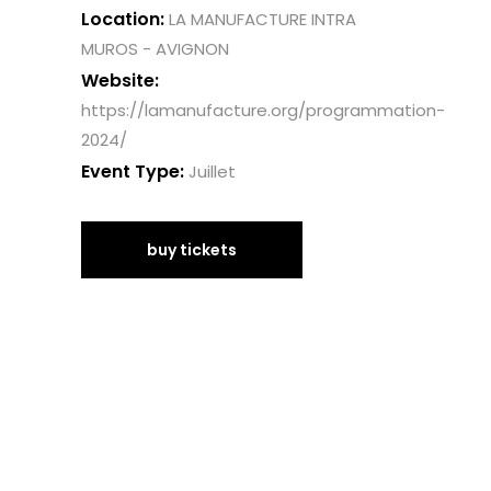
Location:
LA MANUFACTURE INTRA
MUROS - AVIGNON
Website:
https://lamanufacture.org/programmation-
2024/
Event Type:
Juillet
buy tickets