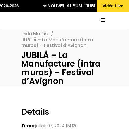
020-2026
✨ NOUVEL ALBUM "JUBILÄ 432" DISPONI
Vidéo Live
Leïla Martial
/
JUBILÄ – La Manufacture (intra
muros) – Festival d’Avignon
JUBILÄ – La
Manufacture (intra
muros) – Festival
d’Avignon
Details
Time:
juillet 07, 2024 15H20