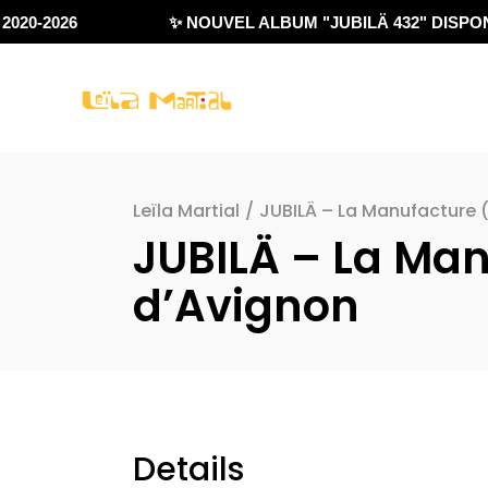
020-2026
✨ NOUVEL ALBUM "JUBILÄ 432" DISPONI
Leïla Martial
/
JUBILÄ – La Manufacture (
JUBILÄ – La Man
d’Avignon
Details