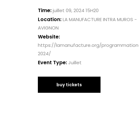
Time:
juillet 09, 2024 15H20
Location:
LA MANUFACTURE INTRA MUROS -
AVIGNON
Website:
https://lamanufacture.org/programmation
2024/
Event Type:
Juillet
buy tickets