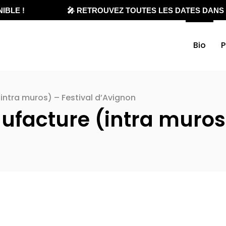
BLE !
🎤 RETROUVEZ TOUTES LES DATES DANS L
Bio
P
intra muros) – Festival d’Avignon
ufacture (intra muros)