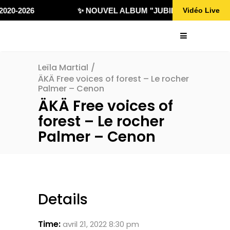
020-2026
✨ NOUVEL ALBUM "JUBILÄ 432" DISPONI
Vidéo Live
Leïla Martial
/
ÄKÄ Free voices of forest – Le rocher
Palmer – Cenon
ÄKÄ Free voices of
forest – Le rocher
Palmer – Cenon
Details
Time:
avril 21, 2022 8:30 pm