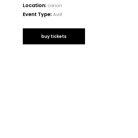
Location:
canon
Event Type:
Avril
buy tickets