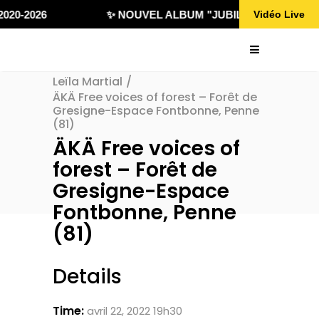
020-2026
✨ NOUVEL ALBUM "JUBILÄ 432" DISPONI
Vidéo Live
Leïla Martial
/
ÄKÄ Free voices of forest – Forêt de
Gresigne-Espace Fontbonne, Penne
(81)
ÄKÄ Free voices of
forest – Forêt de
Gresigne-Espace
Fontbonne, Penne
(81)
Details
Time:
avril 22, 2022 19h30