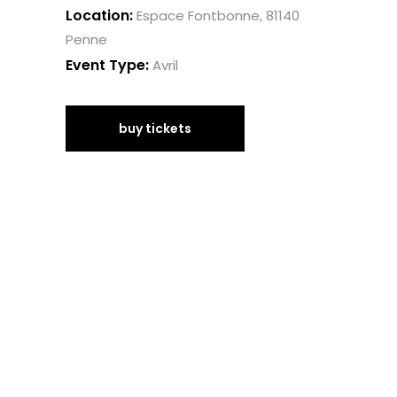
Location:
Espace Fontbonne, 81140
Penne
Event Type:
Avril
buy tickets