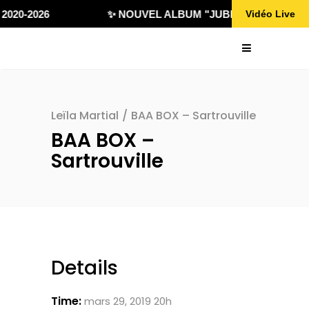
2020-2026
✨ NOUVEL ALBUM "JUBILÄ 432" DISPON
Vidéo Live
Leïla Martial
/
BAA BOX – Sartrouville
BAA BOX –
Sartrouville
Details
Time:
mars 29, 2019 20h