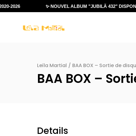
20-2026
✨ NOUVEL ALBUM "JUBILÄ 432" DISPONIB
Leïla Martial
/
BAA BOX – Sortie de disque
BAA BOX – Sortie
Details