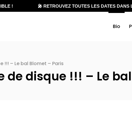
LE !
🎤 RETROUVEZ TOUTES LES DATES DANS L
Bio
P
 !!! – Le bal Blomet – Paris
 de disque !!! – Le ba