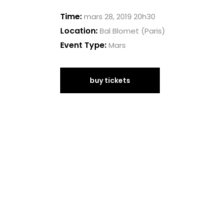
Time:
mars 28, 2019 20h30
Location:
Bal Blomet (Paris)
Event Type:
Mars
buy tickets