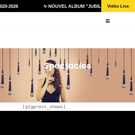
020-2026
✨ NOUVEL ALBUM "JUBILÄ 432" DISPONI
Vidéo Live
Spectacles
[gigpress_shows]