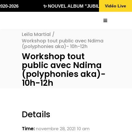
020-2026
✨ NOUVEL ALBUM "JUBILÄ 432" DISPONI
Vidéo Live
Leïla Martial
/
Workshop tout public avec Ndima
(polyphonies aka)- 10h-12h
Workshop tout
public avec Ndima
(polyphonies aka)-
10h-12h
Details
Time:
novembre 28, 2021 10 am