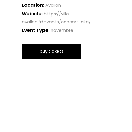
Location:
Avallon
Website:
https://ville-
avallon.fr/events/concert-aka/
Event Type:
novembre
buy tickets