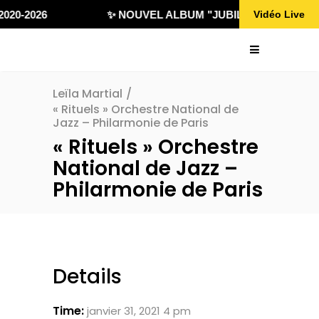
020-2026
✨ NOUVEL ALBUM "JUBILÄ 432" DISPONI
Vidéo Live
Leïla Martial
/
« Rituels » Orchestre National de
Jazz – Philarmonie de Paris
« Rituels » Orchestre
National de Jazz –
Philarmonie de Paris
Details
Time:
janvier 31, 2021 4 pm