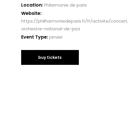
Location:
Philarmonie de paris
Website:
https://philharmoniedeparis.fr/fr/activite/concer
orchestre-national-de-jazz
Event Type:
janvier
buy tickets