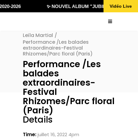
020-2026
✨ NOUVEL ALBUM "JUBILÄ 432" DISPONI
Vidéo Live
Leïla Martial
/
Performance /Les balades
extraordinaires-Festival
Rhizomes/Parc floral (Paris)
Performance /Les
balades
extraordinaires-
Festival
Rhizomes/Parc floral
(Paris)
Details
Time:
juillet 16, 2022 4pm