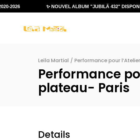
20-2026
✨ NOUVEL ALBUM "JUBILÄ 432" DISPONIB
Leïla Martial
/
Performance pour l’Atelier
Performance pour
plateau- Paris
Details