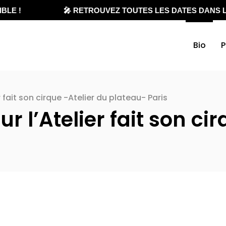
LE !
🎤 RETROUVEZ TOUTES LES DATES DANS L'
Bio
P
 fait son cirque -Atelier du plateau- Paris
 l’Atelier fait son cir