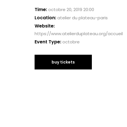
Time:
octobre 20, 2019 20:00
Location:
atelier du plateau-paris
Website:
https://www.atelierduplateau.org/accueil
Event Type:
octobre
buy tickets