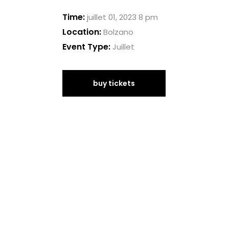
Time:
juillet 01, 2023 8 pm
Location:
Bolzano
Event Type:
Juillet
buy tickets