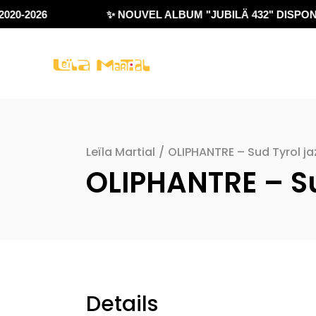
020-2026
✨ NOUVEL ALBUM "JUBILÄ 432" DISPONI
Leïla Martial
/
OLIPHANTRE – Sud Tyrol jaz
OLIPHANTRE – Sud
Details