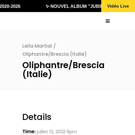
020-2026
✨ NOUVEL ALBUM "JUBILÄ 432" DISPONI
Vidéo Live
Leïla Martial
/
Oliphantre/Brescia (Italie)
Oliphantre/Brescia
(Italie)
Details
Time:
juillet 12, 2022 9pm