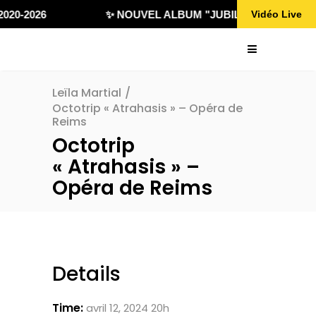
020-2026
✨ NOUVEL ALBUM "JUBILÄ 432" DISPONI
Vidéo Live
Leïla Martial
/
Octotrip « Atrahasis » – Opéra de
Reims
Octotrip
« Atrahasis » –
Opéra de Reims
Details
Time:
avril 12, 2024 20h