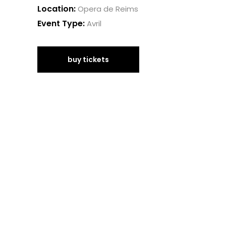
Location:
Opera de Reims
Event Type:
Avril
buy tickets