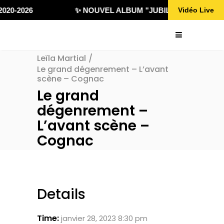
020-2026
✨ NOUVEL ALBUM "JUBILÄ 432" DISPONI
Vidéo Live
Leïla Martial
/
Le grand dégenrement – L’avant
scène – Cognac
Le grand
dégenrement –
L’avant scène –
Cognac
Details
Time:
janvier 28, 2023 8:30 pm