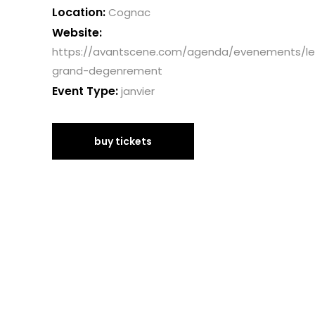
Location:
Cognac
Website:
https://avantscene.com/agenda/evenements/le
grand-degenrement
Event Type:
janvier
buy tickets