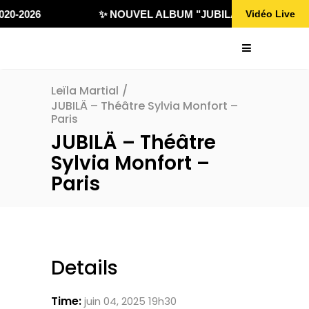
20-2026
✨ NOUVEL ALBUM "JUBILÄ 432" DISPONIB
Vidéo Live
Leïla Martial
/
JUBILÄ – Théâtre Sylvia Monfort –
Paris
JUBILÄ – Théâtre
Sylvia Monfort –
Paris
Details
Time:
juin 04, 2025 19h30