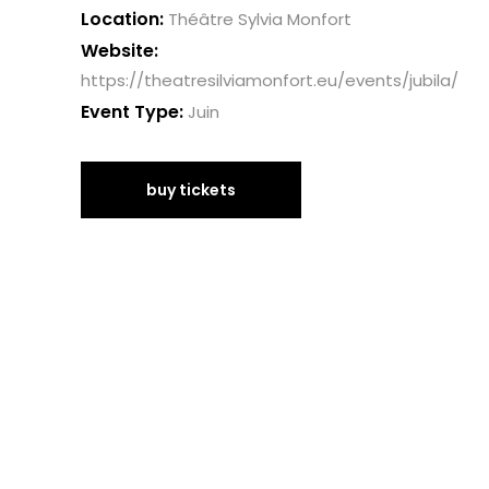
Location:
Théâtre Sylvia Monfort
Website:
https://theatresilviamonfort.eu/events/jubila/
Event Type:
Juin
buy tickets