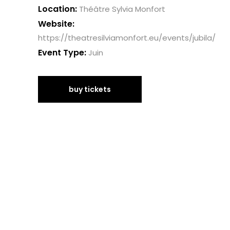
Location:
Théâtre Sylvia Monfort
Website:
https://theatresilviamonfort.eu/events/jubila/
Event Type:
Juin
buy tickets