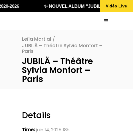
020-2026
✨ NOUVEL ALBUM "JUBILÄ 432" DISPONI
Vidéo Live
Leïla Martial
/
JUBILÄ – Théâtre Sylvia Monfort –
Paris
JUBILÄ – Théâtre
Sylvia Monfort –
Paris
Details
Time:
juin 14, 2025 18h