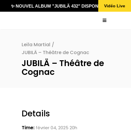
✨ NOUVEL ALBUM "JUBILÄ 432" DISPONIBLE !
Vidéo Live
Leïla Martial
/
JUBILÄ – Théâtre de Cognac
JUBILÄ – Théâtre de
Cognac
Details
Time:
février 04, 2025 20h