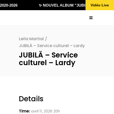
2020-2026
✨ NOUVEL ALBUM "JUBILÄ 432" DISPON
Vidéo Live
Leïla Martial
/
JUBILÄ – Service culturel – Lardy
JUBILÄ – Service
culturel – Lardy
Details
Time:
avril 11, 2026 20h