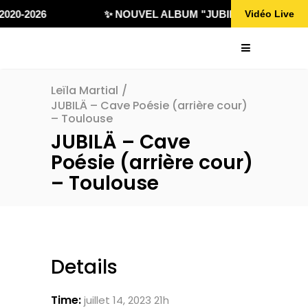
020-2026
✨ NOUVEL ALBUM "JUBILÄ 432" DISPONI
Vidéo Live
Leïla Martial
/
JUBILÄ – Cave Poésie (arrière cour)
– Toulouse
JUBILÄ – Cave
Poésie (arrière cour)
– Toulouse
Details
Time:
juillet 14, 2023 21h