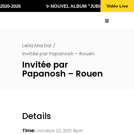
2020-2026
✨ NOUVEL ALBUM "JUBILÄ 432" DISPON
Vidéo Live
Leïla Martial
/
Invitée par Papanosh – Rouen
Invitée par
Papanosh – Rouen
Details
Time:
octobre 22, 2021 8pm