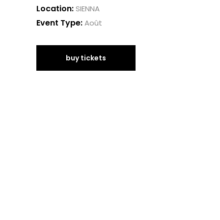
Location:
SIENNA
Event Type:
Août
buy tickets