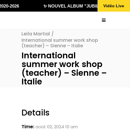
020-2026
✨ NOUVEL ALBUM "JUBILÄ 432" DISPONI
Vidéo Live
Leïla Martial
/
International summer work shop
(teacher) – Sienne – Italie
International
summer work shop
(teacher) – Sienne –
Italie
Details
Time:
août 02, 2024 10 am