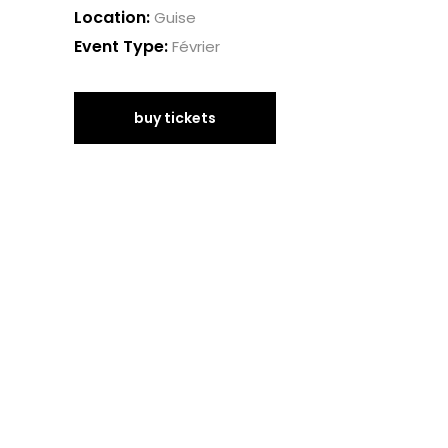
Location:
Guise
Event Type:
Février
buy tickets