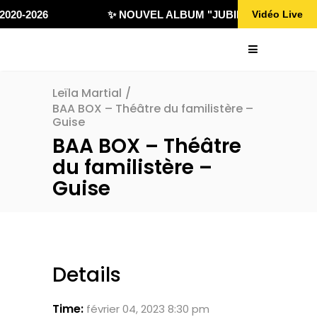
020-2026
✨ NOUVEL ALBUM "JUBILÄ 432" DISPONI
Vidéo Live
Leïla Martial
/
BAA BOX – Théâtre du familistère –
Guise
BAA BOX – Théâtre
du familistère –
Guise
Details
Time:
février 04, 2023 8:30 pm