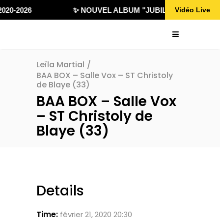
020-2026
✨ NOUVEL ALBUM "JUBILÄ 432" DISPONI
Vidéo Live
Leïla Martial
/
BAA BOX – Salle Vox – ST Christoly
de Blaye (33)
BAA BOX – Salle Vox
– ST Christoly de
Blaye (33)
Details
Time:
février 21, 2020 20:30