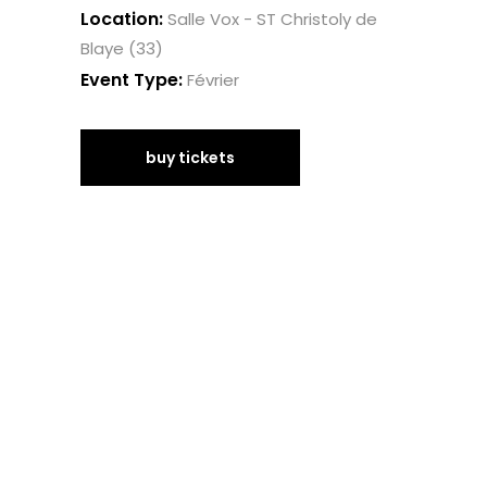
Location:
Salle Vox - ST Christoly de
Blaye (33)
Event Type:
Février
buy tickets