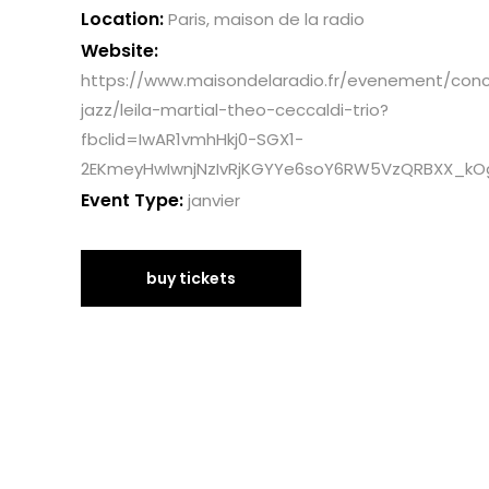
Location:
Paris, maison de la radio
Website:
https://www.maisondelaradio.fr/evenement/conc
jazz/leila-martial-theo-ceccaldi-trio?
fbclid=IwAR1vmhHkj0-SGX1-
2EKmeyHwIwnjNzIvRjKGYYe6soY6RW5VzQRBXX_kO
Event Type:
janvier
buy tickets