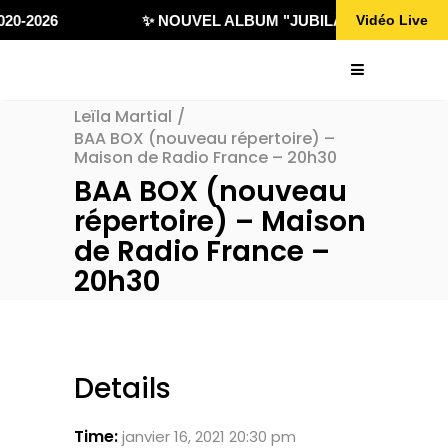
20-2026
✨ NOUVEL ALBUM "JUBILÄ 432" DISPONIB
Vidéo Live
Leïla Martial
/
BAA BOX (nouveau répertoire) –
Maison de Radio France – 20h30
BAA BOX (nouveau
répertoire) – Maison
de Radio France –
20h30
Details
Time:
janvier 16, 2021 20:30 pm