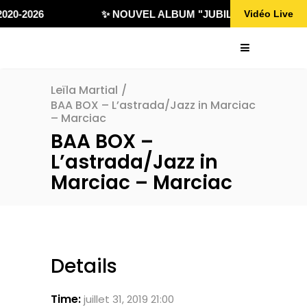
020-2026
✨ NOUVEL ALBUM "JUBILÄ 432" DISPONI
Vidéo Live
Leïla Martial
/
BAA BOX – L’astrada/Jazz in Marciac
– Marciac
BAA BOX –
L’astrada/Jazz in
Marciac – Marciac
Details
Time:
juillet 31, 2019 21:00