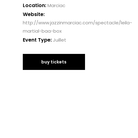
Location:
Marciac
Website:
http://www.jazzinmarciac.com/spectacle/leila-
martial-baa-box
Event Type:
Juillet
buy tickets