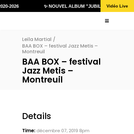
020-2026
✨ NOUVEL ALBUM "JUBILÄ 432" DISPONI
Vidéo Live
Leïla Martial
/
BAA BOX – festival Jazz Metis –
Montreuil
BAA BOX – festival
Jazz Metis –
Montreuil
Details
Time:
décembre 07, 2019 8pm