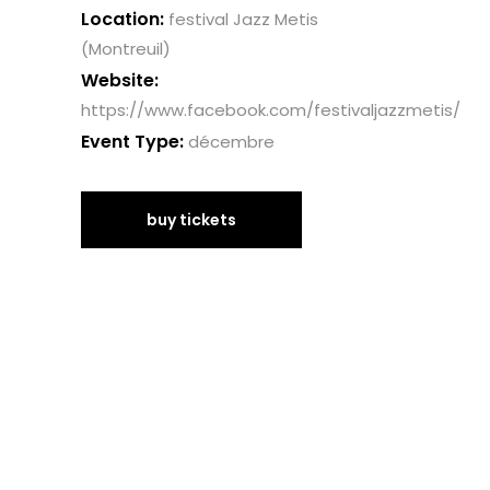
Location:
festival Jazz Metis
(Montreuil)
Website:
https://www.facebook.com/festivaljazzmetis/
Event Type:
décembre
buy tickets