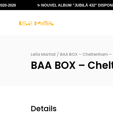
20-2026
✨ NOUVEL ALBUM "JUBILÄ 432" DISPONIB
Leïla Martial
/
BAA BOX – Cheltenham –
BAA BOX – Che
Details