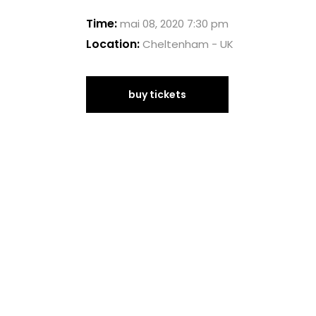
Time:
mai 08, 2020 7:30 pm
Location:
Cheltenham - UK
buy tickets