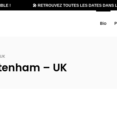
LE !
🎤 RETROUVEZ TOUTES LES DATES DANS L'
Bio
P
 UK
ltenham – UK