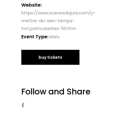
Website:
https://www.scenesdujura.com/y-
mettre-du-sien-temps-
fort,particularites-50.htm
Event Type:
Mars
buy tickets
Follow and Share