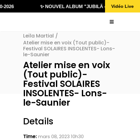
0-2026
✨ NOUVEL ALBUM "JUBILÄ 432" DISPONIBL
Vidéo Live
Leïla Martial
/
Atelier mise en voix (Tout public)-
Festival SOLAIRES INSOLENTES- Lons-
le-Saunier
Atelier mise en voix
(Tout public)-
Festival SOLAIRES
INSOLENTES- Lons-
le-Saunier
Details
Time:
mars 08, 2023 10h30