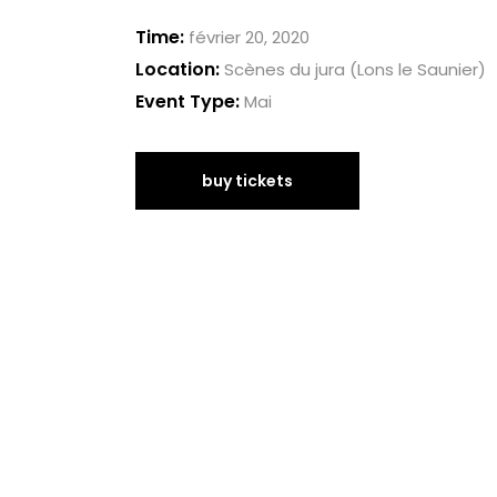
Time:
février 20, 2020
Location:
Scènes du jura (Lons le Saunier)
Event Type:
Mai
buy tickets