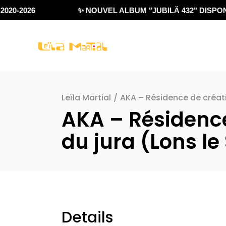
020-2026
✨ NOUVEL ALBUM "JUBILÄ 432" DISPONI
Leïla Martial
/
AKA – Résidence de créati
AKA – Résidence
du jura (Lons le
Details