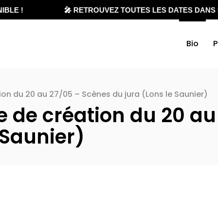
BLE !
🎤 RETROUVEZ TOUTES LES DATES DANS L
Bio
P
on du 20 au 27/05 – Scènes du jura (Lons le Saunier)
 de création du 20 au
 Saunier)